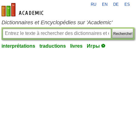
RU
EN
DE
ES
fr-academic.com
Dictionnaires et Encyclopédies sur 'Academic'
Recherche!
interprétations
traductions
livres
Игры ⚽