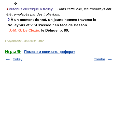
❖
♦
Autobus électrique à trolley.
||
Dans cette ville, les tramways ont
été remplacés par des trolleybus.
0
À un moment donné, un jeune homme traversa le
trolleybus et vint s'asseoir en face de Besson.
J.-M. G. Le Clézio,
le Déluge, p. 89.
Encyclopédie Universelle
.
2012
.
Игры ⚽
Поможем написать реферат
trolley
trombe