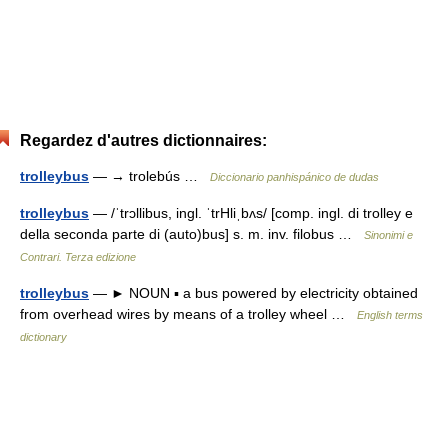
Regardez d'autres dictionnaires:
trolleybus
— → trolebús …
Diccionario panhispánico de dudas
trolleybus
— /ˈtrɔllibus, ingl. ˈtrHliˌbʌs/ [comp. ingl. di trolley e
della seconda parte di (auto)bus] s. m. inv. filobus …
Sinonimi e
Contrari. Terza edizione
trolleybus
— ► NOUN ▪ a bus powered by electricity obtained
from overhead wires by means of a trolley wheel …
English terms
dictionary