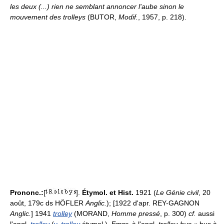
les deux (...) rien ne semblant annoncer l'aube sinon le
mouvement des trolleys
(BUTOR,
Modif.
, 1957, p. 218).
Prononc.:
[
].
Étymol. et Hist.
1921 (
Le Génie civil
, 20
août, 179c ds HÖFLER
Anglic.
); [1922 d'apr. REY-GAGNON
Anglic.
] 1941
trolley
(MORAND,
Homme pressé
, p. 300)
cf.
aussi