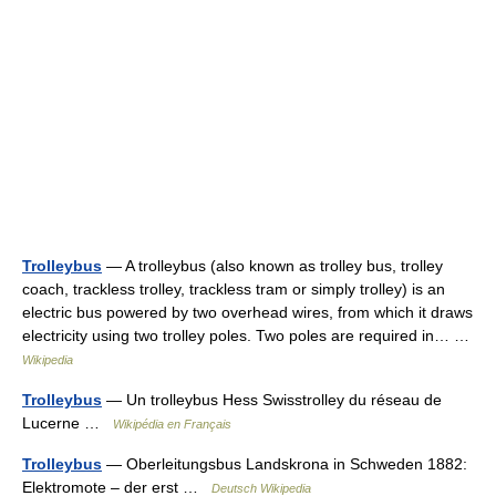
Trolleybus
— A trolleybus (also known as trolley bus, trolley
coach, trackless trolley, trackless tram or simply trolley) is an
electric bus powered by two overhead wires, from which it draws
electricity using two trolley poles. Two poles are required in… …
Wikipedia
Trolleybus
— Un trolleybus Hess Swisstrolley du réseau de
Lucerne …
Wikipédia en Français
Trolleybus
— Oberleitungsbus Landskrona in Schweden 1882:
Elektromote – der erst …
Deutsch Wikipedia