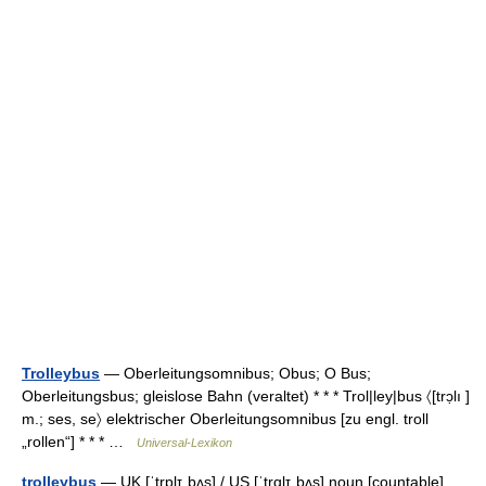
Trolleybus
— Oberleitungsomnibus; Obus; O Bus;
Oberleitungsbus; gleislose Bahn (veraltet) * * * Trol|ley|bus 〈[trɔ̣lı ]
m.; ses, se〉 elektrischer Oberleitungsomnibus [zu engl. troll
„rollen“] * * * …
Universal-Lexikon
trolleybus
— UK [ˈtrɒlɪˌbʌs] / US [ˈtrɑlɪˌbʌs] noun [countable]