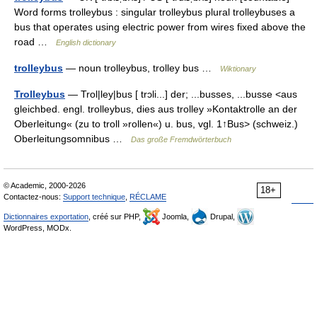
Word forms trolleybus : singular trolleybus plural trolleybuses a
bus that operates using electric power from wires fixed above the
road …
English dictionary
trolleybus
— noun trolleybus, trolley bus …
Wiktionary
Trolleybus
— Trol|ley|bus [ trɔli...] der; ...busses, ...busse <aus
gleichbed. engl. trolleybus, dies aus trolley »Kontaktrolle an der
Oberleitung« (zu to troll »rollen«) u. bus, vgl. 1↑Bus> (schweiz.)
Oberleitungsomnibus …
Das große Fremdwörterbuch
© Academic, 2000-2026
18+
Contactez-nous:
Support technique
,
RÉCLAME
Dictionnaires exportation
, créé sur PHP,
Joomla,
Drupal,
WordPress, MODx.