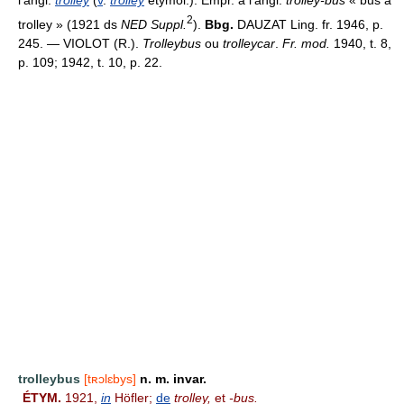
l'angl.
trolley
(
v
.
trolley
étymol.). Empr. à l'angl.
trolley-bus
« bus à
2
trolley » (1921 ds
NED Suppl.
).
Bbg.
DAUZAT Ling. fr. 1946, p.
245. — VIOLOT (R.).
Trolleybus
ou
trolleycar
.
Fr. mod.
1940, t. 8,
p. 109; 1942, t. 10, p. 22.
trolleybus
[tʀɔlɛbys]
n. m. invar.
ÉTYM.
1921,
in
Höfler;
de
trolley,
et
-bus.